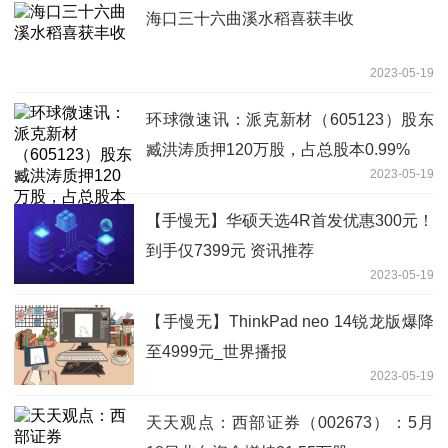
海口三十六曲溪水稻喜获丰收
2023-05-19
环球微速讯：派克新材（605123）股东
臧洪涛质押120万股，占总股本0.99%
2023-05-19
【手慢无】华硕天选4R首发优惠300元！
到手仅7399元 资讯推荐
2023-05-19
【手慢无】ThinkPad neo 14锐龙版爆降
至4999元_世界播报
2023-05-19
天天观点：西部证券（002673）：5月