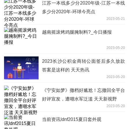
江苏一本线多少分2020年级-江苏一本线
多少分2020年-环球今亮点
2023-05-21
越南摇滚烤鸡腿腌制料?_今日播报
2023-05-20
2023长沙公积金商转公面签后多久放款
答案是这样的 天天热讯
2023-05-20
《宁安如梦》撤档好尴尬！忘撤回全平台
好评宣发，遭嘲水军泛滥 天天新视野
2023-05-20
当前资讯!dnf2015夏日套外观