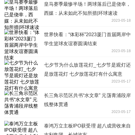
皇马赛季最惨半场！两球落后已是侥幸，
西媒：从未如此不知所措|环球速读
2023-05-18
世界快看：“体彩杯”2023厦门首届两岸中
学生篮球友谊赛圆满结束
2023-05-18
七夕节为什么放莲花灯_七夕节是观灯还
是放莲花灯 七夕放莲花灯有什么寓意
2023-05-17
长三角示范区共书“水文章” 元荡青浦段岸
线整体贯通
2023-05-17
泰鸿万立主板IPO获受理 超八成营收来自
吉利集团、长城汽车