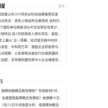
更多
国资委公布369项央企科创成果推荐目录
前沿热点：债务上限谈判无果而终 谈判代表拟周六再次会面
4个国际单位制新词头中文名称在世界计量日发布
全球热议:前4月财政收入增长背后：留抵退税集中退付，债务压...
“史上最火”五一落幕，经济复苏稳中向好，AI独领风骚，如何...
热消息：中科院万军：鼓励企业积极参与大模型相关项目和课题申报
焦点观察：公安部将全面实行办案质量终身负责制度
工信部：多举措构建优质中小企业梯度培育体系 天天实时
行
酚醛树脂概念股有哪些？彤程新材5日内股价上涨3.79%
会展建筑股票概念有哪些？金螳螂16天下跌8.16%
5月23日午间收盘分析：电源模块概念报涨 通合科技领涨