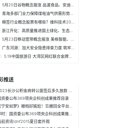
5月20日谷物概念报涨 品渥食品、安迪苏和嘉美包装等领涨
青海多部门全力保障煤电油气供需形势稳定
棉签行业概念股票有哪些？维科技术2021年公司营业总收入20.75亿
浙江开化：高质量推进国土绿化、生态提质富民增收
5月23日移动宽带概念报涨 美格智能、神宇股份等领涨
广东河源：加大安全隐患排查力度 筑牢林业安全防线
5.19中国旅游日 大湾区网红联合金牌导游云游惠东直播上线
彩推送
2023长沙公积金商转公面签后多久放款 答案是这样的 天天热讯
国资委公布369项央企科创成果推荐目录
《宁安如梦》撤档好尴尬！忘撤回全平台好评宣发，遭嘲水军泛...
即时：国资委公布369项央企科创成果推荐目录
当前资讯!dnf2015夏日套外观