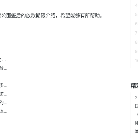
商转公面签后的放款期限介绍，希望能够有所帮助。
..
..
..
精
..
..
..