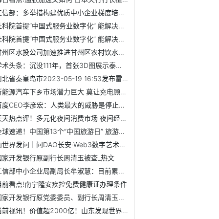
工信部：多举措构建优质中小企业梯度培育体系 天天实时
社科院首提“中国式服务业数字化” 能解决哪些问题
社科院首提“中国式服务业数字化” 能解决哪些问题 当前滚动
甘州区水投公司加速推进甘州区农村饮水安全工程河西片区供水...
学术头条：沉没111年，首张3D图展示泰坦尼克号全貌|世界球精选
河北省秦皇岛市2023-05-19 16:53发布雷电黄色预警_最新快讯
新能源汽车下乡市场潜力巨大 莫让充电顾虑“打消”农村居民...
百度CEO李彦宏：人类最大的威胁是停止创新【附人工智能行业分析】
天天热点评！多元化夜间消费市场 夜间经济点燃城市经济发展...
全球速递！中国第13个“中国旅游日” 旅游市场加速回暖【附...
向世界发问｜问DAO长安·Web3数字艺术节｜中链讯科集团受邀参会
国家开发银行原副行长周清玉被查_热文
工信部中小企业局副局长牟淑慧：目前累计有1404家专精特新中...
当前看点!南宁隆安疾控免费健康证办理条件
国家开发银行原党委委员、副行长周清玉接受审查调查|观察
当前视讯！价值超2000亿！山东发现世界级大金矿，够生产30年...