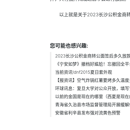
以上就是关于2023长沙公积金
标签：
您可能也感兴趣:
2023长沙公积金商转公面签后多久放款 .
《宁安如梦》撤档好尴尬！忘撤回全平台.
当前资讯!dnf2015夏日套外观
【报资讯】空气炸锅红薯要烤多久温度多.
环球讯息：复旦大学对公众开放，填写访.
以前的金国是现在的哪里（西夏是现在的.
青海省久治县市场监督管理局开展缓解体.
安徽省利辛县发布强对流黄色预警