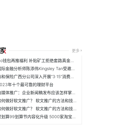
更多
No钱包再推福利 补贴矿工拒绝套路真金白银大放送
国际金融分析师陈添伟Kingsley Tan受邀出席2019马来西亚财经峰会
鼎和保险广西分公司深入开展“3·15”消费者权益保护教育宣传...
2023年十个最可靠的理财平台
自媒体推广：企业新闻稿发布应该怎样掌握节奏？ 怎么规划效...
如何做好软文推广？ 软文推广的方法和技巧是什么？
如何做好软文推广？ 软文推广的方法和技巧是什么？
聚划算99划算节内容化升级 5000家淘宝天猫品牌联动狂欢