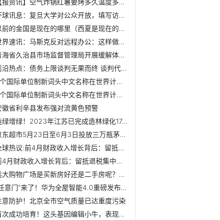
【报资讯】空气炸锅红薯要烤多久温度多少（空气炸锅烤红薯得...
环球讯息：复旦大学对公众开放，填写访客信息后可入校
以前的金国是现在的哪里（西夏是现在的哪里）
世界速讯：马斯克反对远程办公：这样做是非常不切实际的【附...
青海省久治县市场监督管理局开展缓解体力疲劳功能保健食品风...
前沿热点：债务上限谈判无果而终 谈判代表拟周六再次会面
4个国际单位制新词头中文名称在世界计量日发布
4个国际单位制新词头中文名称在世界计量日发布
安徽省利辛县发布强对流黄色预警
造绿增绿！2023年江苏已完成造林绿化17.8万亩
京东超市5月23日至6月3日投放三万瓶茅台酒 每天20点增加飞天...
全球热议:前4月财政收入增长背后：留抵退税集中退付，债务压...
前4月财政收入增长背后：留抵退税集中退付，债务压力仍需警惕...
远大购物广场是买新房好还是二手房呢？海口二手房升值因素要...
“任意门”来了！华为全屋智能4.0重磅发布！【附全屋智能行业...
注意防护！北京全市空气质量已达重度污染
首次成功培育！这头基因编辑小牛，表现出抗病毒能力