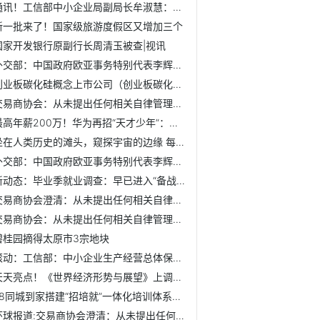
通讯！工信部中小企业局副局长牟淑慧：目前累计有1404家专精...
新一批来了！国家级旅游度假区又增加三个
国家开发银行原副行长周清玉被查|视讯
外交部：中国政府欧亚事务特别代表李辉将访问欧盟总部 每日报道
创业板碳化硅概念上市公司（创业板碳化硅上市企业名单）_环球...
交易商协会：从未提出任何相关自律管理要求_热文
最高年薪200万！华为再招“天才少年”：不限学历和学校-当前动态
坐在人类历史的滩头，窥探宇宙的边缘 每日信息
外交部：中国政府欧亚事务特别代表李辉将访问欧盟总部|当前视点
新动态：毕业季就业调查：早已进入“备战”状态，国企仍为首...
交易商协会澄清：从未提出任何相关自律管理要求-世界播资讯
交易商协会：从未提出任何相关自律管理要求
碧桂园摘得太原市3宗地块
滚动：工信部：中小企业生产经营总体保持恢复态势
天天亮点！《世界经济形势与展望》上调2023年世界经济增长预期
58同城到家搭建“招培就”一体化培训体系，帮助劳动者提升服...
环球报道:交易商协会澄清：从未提出任何相关自律管理要求