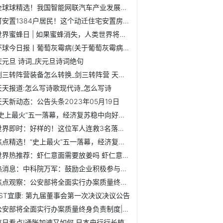
全球球精选！我国智能网联汽车产业发展进入新应用阶段
可安置1384户居民！这个动迁住宅安置房项目主体结构封顶|精选
世界蜜蜂日 | 如果蜜蜂消失，人类世界将发生什么变化？
环球今日报丨葡萄灰霉病(关于葡萄灰霉病的简介)
庆元旦 诗词_庆元旦诗词绝句
剑三转阵营装备怎么转换_剑三转阵营 天天滚动
天天报道:怎么写诗歌现代诗_怎么写诗
天天新动态：公告头条2023年05月19日
“史上最火”五一落幕，经济复苏稳中向好，AI独领风骚，如何...
世界即时：好样的！这位军人连救3名落水学生
焦点精选！“史上最火”五一落幕，经济复苏稳中向好，AI独领...
世界热推荐：虾仁意面需要放姜吗 虾仁意面要放姜吗
热消息：中科院万军：鼓励企业积极参与大模型相关项目和课题申报
焦点观察：公安部将全面实行办案质量终身负责制度
*ST宜康: 第九届董事会第一次决议决议公告
公安部将全面实行办案质量终身负责制度|天天视点
每日看点!通胀加速又如何 日本央行行长植田和男再放鸽：不会...