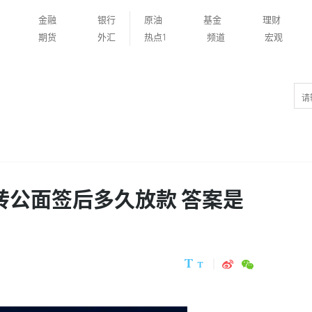
金融
银行
原油
基金
理财
期货
外汇
热点1
频道
宏观
转公面签后多久放款 答案是