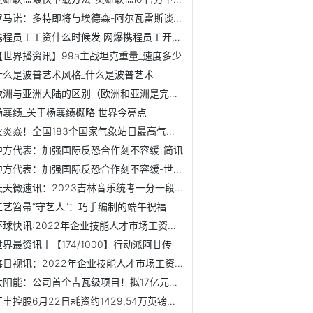
罗马诺：多特即将与埃德森-阿尔瓦雷斯谈妥合同，下周与贾府谈...
携程员工工资什么时候发 网爆携程员工开始 全球快看
【世界播资讯】99a主战坦克重量_速度多少
什么是波普艺术风格_什么是波普艺术
欧洲与亚洲大陆的区别（欧洲和亚洲是完整的一块大陆|世界视讯
杨襄绩_关于杨襄绩概略 世界今亮点
火炎焱！全国183个国家气象站日最高气温突破月极值
中方代表：加强国际反恐合作刻不容缓_简讯
中方代表：加强国际反恐合作刻不容缓-世界信息
天天微速讯：2023吉林音乐统考一分一段表（含2021-2022年）
工艺笤帚“守艺人”：巧手编制的端午祝福
环球快讯:2022年企业技能人才市场工资价位公布：持续释放“多...
世界最资讯丨【174/1000】行动派阿甘传
每日视讯：2022年企业技能人才市场工资价位公布：持续释放“...
太阳能：公司首个吉瓦级项目！拟17亿元投资建设300兆瓦项目【...
汇丰控股6月22日耗资约1429.54万英镑回购约235.52万股