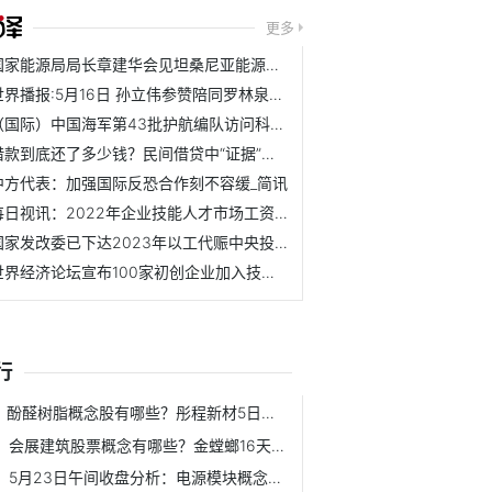
更多
国家能源局局长章建华会见坦桑尼亚能源部部长贾努阿里·尤瑟...
世界播报:5月16日 孙立伟参赞陪同罗林泉大使参加质检总局局...
（国际）中国海军第43批护航编队访问科特迪瓦|百事通
借款到底还了多少钱？民间借贷中“证据”说话
中方代表：加强国际反恐合作刻不容缓_简讯
每日视讯：2022年企业技能人才市场工资价位公布：持续释放“...
国家发改委已下达2023年以工代赈中央投资73亿元-全球视讯
世界经济论坛宣布100家初创企业加入技术先锋社区 12家中国企业入围
行
酚醛树脂概念股有哪些？彤程新材5日内股价上涨3.79%
会展建筑股票概念有哪些？金螳螂16天下跌8.16%
5月23日午间收盘分析：电源模块概念报涨 通合科技领涨