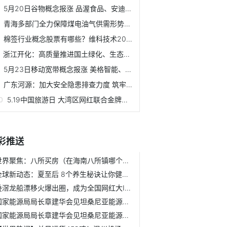
5月20日谷物概念报涨 品渥食品、安迪苏和嘉美包装等领涨
青海多部门全力保障煤电油气供需形势稳定
棉签行业概念股票有哪些？维科技术2021年公司营业总收入20.75亿
浙江开化：高质量推进国土绿化、生态提质富民增收
5月23日移动宽带概念报涨 美格智能、神宇股份等领涨
广东河源：加大安全隐患排查力度 筑牢林业安全防线
5.19中国旅游日 大湾区网红联合金牌导游云游惠东直播上线
彩推送
世界聚焦：八所买房（在海南八所镇哪个位置房价最低）
全球新动态：夏至后 8个养生秘诀让你健康一整夏
叠滘龙船漂移火爆出圈，成为全国网红大IP|世界报资讯
国家能源局局长章建华会见坦桑尼亚能源部部长贾努阿里·尤瑟...
国家能源局局长章建华会见坦桑尼亚能源部部长贾努阿里·尤瑟...