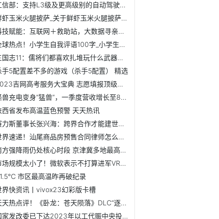
工信部：支持L3级及更高级别的自动驾驶功能商业化应用【附自...
鲜虾玉米火腿披萨_关于鲜虾玉米火腿披萨简述|世界即时
科技赋能：互联网＋救助站，大数据寻亲最快3秒寻回【附政府大...
全球热点！小学生自我评语100字_小学生自我评价100字经典
三国志11：儒将们都喜欢扎堆玩什么武器，哪个兵种的S级人数最...
杀手5配置差不多的游戏（杀手5配置） 精选
2023吉网高考服务大宝典 志愿填报顶级专家指点迷津丨重大利...
怪兽充电变身“猛兽”，一季度营收增长至8.2亿元【附共享充电...
陕西省发布高温蓝色预警 天天热讯
赛力斯董事长张兴海：跨界合作才能建世界级新能源汽车产业集...
世界速递！汕尾商品房预售合同律师怎么收费
南方强降雨仍处核心时段 京津冀多地最高气温可超38℃
市场规模太小了！微软表示不打算进军VR领域【附全球VR行业分...
41.5℃ 市区最高温昨再破纪录
世界快资讯丨vivox23幻彩版卡槽
天天热点评！《卧龙：苍天陨落》DLC“逐鹿中原”曝光 新增新剧情
国家发改委已下达2023年以工代赈中央投资73亿元-全球视讯