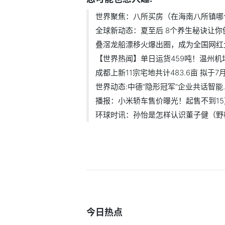
世界聚焦：八所买房（在海南八所镇哪个.
全球新动态：夏至后 8个养生秘诀让你健.
叠滘龙船漂移火爆出圈，成为全国网红大I
【世界热闻】单日运货459吨！温州机场航
成都上新11宗宅地共计483.6亩 拟于7月1.
世界动态:中德“隐形冠军”企业共话智能..
播报：小米轿车售价曝光！起售不到15万.
环球时讯：孙怡是怎样认识董子健（野模.
今日热点