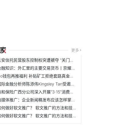
更多
长安信托民营股东控制权突遭褫夺 “关门打狗”式监管如何提...
金融知识：外汇里的主要交易货币丨京耀盛世
No钱包再推福利 补贴矿工拒绝套路真金白银大放送
国际金融分析师陈添伟Kingsley Tan受邀出席2019马来西亚财经峰会
鼎和保险广西分公司深入开展“3·15”消费者权益保护教育宣传...
自媒体推广：企业新闻稿发布应该怎样掌握节奏？ 怎么规划效...
如何做好软文推广？ 软文推广的方法和技巧是什么？
如何做好软文推广？ 软文推广的方法和技巧是什么？