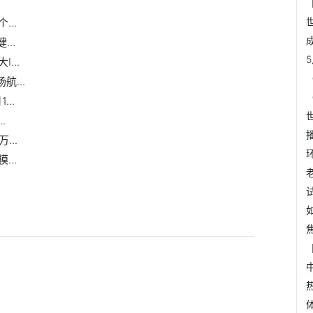
..
..
...
...
..
.
..
..