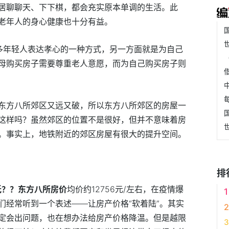
居聊聊天、下下棋，都会充实原本单调的生活。此
老年人的身心健康也十分有益。
多年轻人表达孝心的一种方式，另一方面就是为自己
母购买房子需要尊重老人意愿，而为自己购买房子则
东方八所郊区又远又破，所以东方八所郊区的房屋一
这样吗？虽然郊区的位置不是很好，但并不意味着房
。事实上，地铁附近的郊区房屋有很大的提升空间。
排
低？？东方八所房价
均价约12756元/左右，在疫情爆
们经常听到一个表述——让房产价格“软着陆”。其实
定会出问题，也在想办法给房产价格降温。但是越限