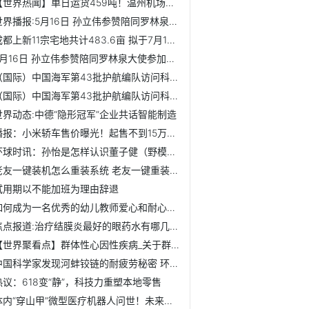
【世界热闻】单日运货459吨！温州机场航空货运量连创历史新高
世界播报:5月16日 孙立伟参赞陪同罗林泉大使参加质检总局局...
成都上新11宗宅地共计483.6亩 拟于7月19日出让 前沿热点
5月16日 孙立伟参赞陪同罗林泉大使参加质检总局局长支树平与...
（国际）中国海军第43批护航编队访问科特迪瓦|百事通
（国际）中国海军第43批护航编队访问科特迪瓦
世界动态:中德“隐形冠军”企业共话智能制造
播报：小米轿车售价曝光！起售不到15万，续航800km，还看比亚迪？
环球时讯：孙怡是怎样认识董子健（野模出身搭上董子健）
老友一键装机怎么重装系统 老友一键重装系统官网下载
试用期以不能加班为理由辞退
如何成为一名优秀的幼儿教师爱心和耐心培养_如何成为一名优秀...
焦点报道:治疗结膜炎最好的眼药水有哪几种_结膜炎最好的眼药...
【世界聚看点】群体性心因性疾病_关于群体性心因性疾病介绍
中国科学家发现河蚌铰链的耐疲劳秘密 环球讯息
热议：618变“静”，科技力重塑本地零售
体内“穿山甲”微型医疗机器人问世！未来可用于递送药物【附...