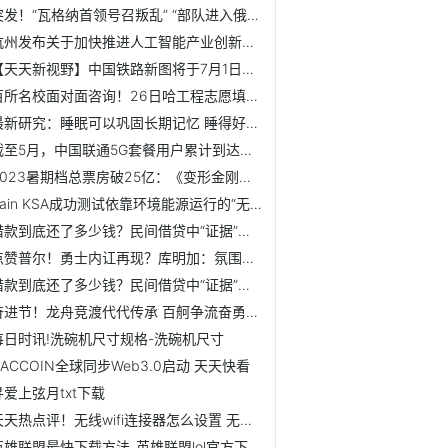
突发！“瓦格纳首领号召叛乱” “部队进入俄南部”
杭州发布关于加快推进人工智能产业创新发展的实施意见【附杭...
【天天新视野】中国铁路新图将于7月1日实行！专家：为西部大...
百所名校面对面咨询！26日哈工程志愿填报咨询会等你来问!
最新研究：睡眠可以巩固长期记忆 睡得好记忆力才好【附睡眠...
截至5月，中国联通5G套餐用户累计到达数约2.3亿户【附中国三...
2023暑期档总票房破25亿：《变形金刚》位列第一 《消失的她...
Zain KSA成功测试依靠环境能源运行的“无源物联网”_世界快讯
借款到底还了多少钱？民间借贷中“证据”说话
点赞普尔！勇士内讧再现？库明加：氛围再也不会像从前
借款到底还了多少钱？民间借贷中“证据”说话
奋进节！龙舟竞渡代代传承 百舸争流奋勇向前-天天新消息
每日时讯!洗碗机尺寸规格-洗碗机尺寸
GACCOIN全球同步Web3.0启动 天天快看
寻爱上弦月txt下载
天天热点评！无线wifi连接器怎么设置 无线wifi连接器方法介...
英雄联盟最快下载方法_英雄联盟lol官方下载器慢用迅雷下的方...