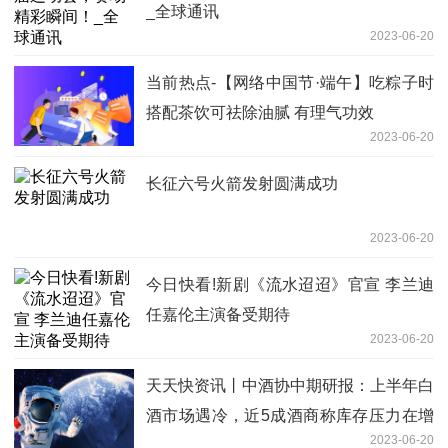
_全球通讯
2023-06-20
当前热点-【网络中国节·端午】吃粽子时
搭配茶饮可祛除油腻 有理气功效
2023-06-20
长征六号火箭发射圆满成功
2023-06-20
今日快看!新剧《流水迢迢》官宣 李兰迪
任嘉伦主演备受期待
2023-06-20
天天快资讯丨中酒协中期研报：上半年白
酒市场遇冷，近5成酒商称库存压力在增
2023-06-20
长