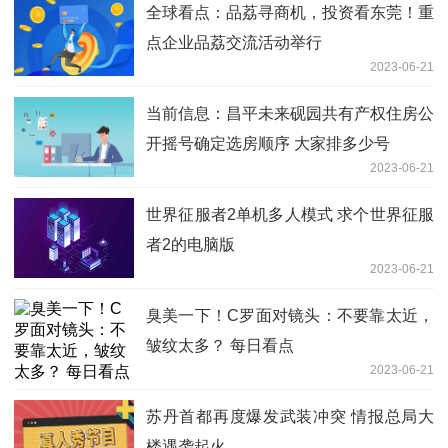
全球看点：品荔寻商机，投资看东莞！重
点企业品荔交流活动举行
2023-06-21
当前信息：昌平未来砚园共有产权住房公
开摇号确定选房顺序 大家排多少号
2023-06-21
世界征服者2单机多人模式 求个世界征服
者2的电脑版
2023-06-21
臭美一下！C罗面对镜头：不要靠太近，
皱纹太多？ 每日看点
2023-06-21
苏丹首都再度爆发武装冲突 情报总局大
楼遇袭起火