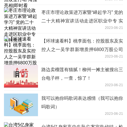
枣庄市理论政策进万家暨“峄起学习” 党的
二十大精神宣讲活动走进区职业中专 实
2023-06-21
时焦点
【环球速看料】桃李面包：控股股东及实
控人之一吴学群新增质押6800万股公司
2023-06-21
股份 累计质押所持股份比达52.26%
路边卖榴莲有猫腻！柳州一摊主被搜出三
台电子秤，一查，惊了！
2023-06-21
我可以抱你吗歌词表达感情（我可以抱你
吗歌词）
2023-06-21
台湾5亿身家高中生坠亡案宣告侦结：检