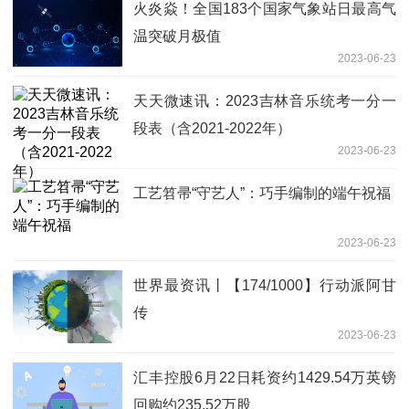
火炎焱！全国183个国家气象站日最高气
温突破月极值
2023-06-23
天天微速讯：2023吉林音乐统考一分一
段表（含2021-2022年）
2023-06-23
工艺笤帚“守艺人”：巧手编制的端午祝福
2023-06-23
世界最资讯丨【174/1000】行动派阿甘
传
2023-06-23
汇丰控股6月22日耗资约1429.54万英镑
回购约235.52万股