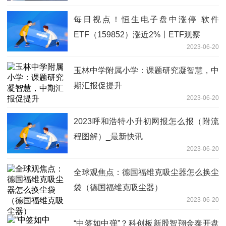
每日视点！恒生电子盘中涨停 软件
ETF（159852）涨近2%丨ETF观察
2023-06-20
玉林中学附属小学：课题研究凝智慧，中
期汇报促提升
2023-06-20
2023呼和浩特小升初网报怎么报（附流
程图解）_最新快讯
2023-06-20
全球观焦点：德国福维克吸尘器怎么换尘
袋（德国福维克吸尘器）
2023-06-20
“中签如中弹”？科创板新股智翔金泰开盘