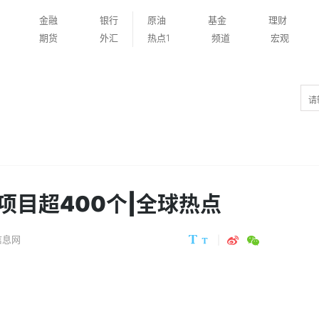
金融
银行
原油
基金
理财
期货
外汇
热点1
频道
宏观
项目超400个|全球热点
信息网