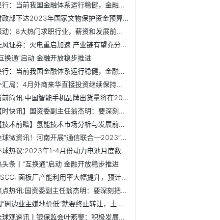
央行：当前我国金融体系运行稳健，金融业总资产中占比超过90%...
财政部下达2023年国家文物保护资金预算，总额超63.8亿元
滚动：8大热门求职行业，薪资和发展前景如何？【附资料包领取】
天风证券：火电重启加速 产业链有望充分受益_快资讯
“互换通”启动 金融开放稳步推进
央行：当前我国金融体系运行稳健，金融业总资产中占比超过90%...
外汇局：4月外商来华直接投资继续保持净流入 外资连续两个月...
当前简讯:中国智能手机品牌出货量将在2023年Q2增长【附智能手...
【时快讯】国资委副主任翁杰明：要深刻把握国资央企使命任务...
【技术前瞻】氢能技术市场分析与发展前景|世界速读
全球微资讯！河南开展“通信联合—2023”防汛防灾演练
环球热议:2023年1-4月份动力电池月度数据【附中国动力电池市...
热头条丨“互换通”启动 金融开放稳步推进
DSCC: 面板厂产能利用率大幅提升，预计Q2加速至79%【附面板...
焦点热讯:国资委副主任翁杰明：要深刻把握国资央企使命任务 ...
因“周边业主嫌地价低”就要终止转让，土地交易还有规则吗？
全球观速讯丨银保监会叶燕斐：积极发展绿色金融，有力促进能...