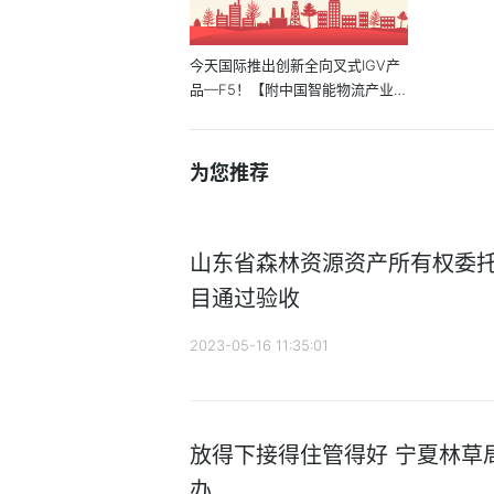
今天国际推出创新全向叉式IGV产
品—F5！【附中国智能物流产业
链】
为您推荐
山东省森林资源资产所有权委
目通过验收
2023-05-16 11:35:01
放得下接得住管得好 宁夏林草
办