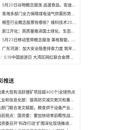
5月20日谷物概念报涨 品渥食品、安迪苏和嘉美包装等领涨
青海多部门全力保障煤电油气供需形势稳定
棉签行业概念股票有哪些？维科技术2021年公司营业总收入20.75亿
浙江开化：高质量推进国土绿化、生态提质富民增收
5月23日移动宽带概念报涨 美格智能、神宇股份等领涨
广东河源：加大安全隐患排查力度 筑牢林业安全防线
5.19中国旅游日 大湾区网红联合金牌导游云游惠东直播上线
彩推送
加拿大现有活跃锂矿项目超400个|全球热点
工业和信息化部：提高防灾减灾救灾和重大突发公共事件处置保...
六部门联合发文赋能，粮食烘干设备产业喜迎新风口！_环球热头条
当前观点：国资委：要加快培育前瞻性战略性新兴产业
国资委召开“科改行动”扩围深化现场推进会 强调加快培育前...