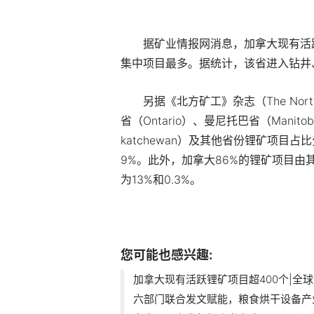
据矿业情报网消息，加拿大现有活跃
集中项目最多。据统计，该省进入钻井
另据《北方矿工》杂志（The Nor
省（Ontario）、曼尼托巴省（Manit
katchewan）及其他省份锂矿项目占比分别
9%。此外，加拿大86%的锂矿项目
为13%和0.3%。
标签：
您可能也感兴趣:
加拿大现有活跃锂矿项目超400个|全
六部门联合发文赋能，粮食烘干设备产业.