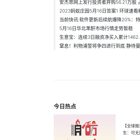
安杰思网上发行投资者弃购56.21万股 占.
2023蚂蚁庄园5月16日答案1 环球速看
当前快讯:软件更新后续航爆降20%：特斯
5月16日华北苯酐市场行情走势暂稳
生意宝：连续3日融资净买入累计1462.49
窒息！利物浦誓将争四进行到底 静待曼.
今日热点
【全球报
生：可无
肉...