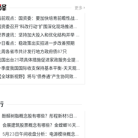
更多
当前观点：国资委：要加快培育前瞻性战略性新兴产业
国资委召开“科改行动”扩围深化现场推进会 强调加快培育前...
世界速讯：坚持加大投入和优化结构并举 财政部支持加快义务...
今日看点：稳政策出实招进一步改善预期
上周各省市共计发行地方政府债87只
我国出台25项具体措施促进家政服务业提质扩容
一季度我国国际收支保持基本平衡-天天观速讯
【全球新视野】将与“债券通”产生协同效应 “互换通”进一...
行
酚醛树脂概念股有哪些？彤程新材5日内股价上涨3.79%
会展建筑股票概念有哪些？金螳螂16天下跌8.16%
5月23日午间收盘分析：电源模块概念报涨 通合科技领涨