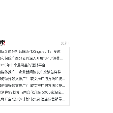
更多
国际金融分析师陈添伟Kingsley Tan受邀出席2019马来西亚财经峰会
鼎和保险广西分公司深入开展“3·15”消费者权益保护教育宣传...
2023年十个最可靠的理财平台
自媒体推广：企业新闻稿发布应该怎样掌握节奏？ 怎么规划效...
如何做好软文推广？ 软文推广的方法和技巧是什么？
如何做好软文推广？ 软文推广的方法和技巧是什么？
聚划算99划算节内容化升级 5000家淘宝天猫品牌联动狂欢
携程开启“复兴V计划”仅2周 酒店预售销量增长20倍！