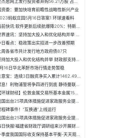
安杰思网上发行投资者弃购56.21万股 占网上发行量的10.64% 环球视点
国资委：要加快培育前瞻性战略性新兴产业
2023蚂蚁庄园5月16日答案1 环球速看料
当前快讯:软件更新后续航爆降20%：特斯拉被车主告上法庭
世界速讯：坚持加大投入和优化结构并举 财政部支持加快义务...
今日看点：稳政策出实招进一步改善预期
上周各省市共计发行地方政府债87只
坚持加大投入和优化结构并举 财政部支持加快义务教育优质均...
5月16日华北苯酐市场行情走势暂稳
生意宝：连续3日融资净买入累计1462.49万元（05-15） 简讯
窒息！利物浦誓将争四进行到底 静待曼联纽卡失分
【环球财经】伦敦金属交易所基本金属15日普遍上涨
我国出台25项具体措施促进家政服务业提质扩容
里程碑事件！“互换通”上线运行
我国出台25项具体措施促进家政服务业提质扩容-今日热文
每日快报!福建省财政厅调研组来沙开展财政支农政策落实专题调研
一季度我国国际收支保持基本平衡-天天观速讯