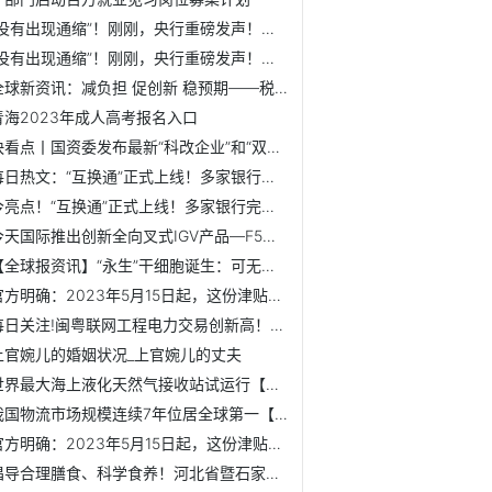
“没有出现通缩”！刚刚，央行重磅发声！信息量巨大
“没有出现通缩”！刚刚，央行重磅发声！信息量巨大_速读
全球新资讯：减负担 促创新 稳预期——税费优惠政策落地观察
青海2023年成人高考报名入口
快看点丨国资委发布最新“科改企业”和“双百企业”名单 此...
每日热文：“互换通”正式上线！多家银行完成首笔交易 央行...
今亮点！“互换通”正式上线！多家银行完成首笔交易 央行副...
今天国际推出创新全向叉式IGV产品—F5！【附中国智能物流产业链】
【全球报资讯】“永生”干细胞诞生：可无限提供人造肉！【附...
官方明确：2023年5月15日起，这份津贴这样领
每日关注!闽粤联网工程电力交易创新高！广东用电负荷快速增长...
上官婉儿的婚姻状况_上官婉儿的丈夫
世界最大海上液化天然气接收站试运行【附液化天然气船制造行...
我国物流市场规模连续7年位居全球第一【附物流行业市场规模】
官方明确：2023年5月15日起，这份津贴这样领-全球新视野
倡导合理膳食、科学食养！河北省暨石家庄市全民营养周宣传活...