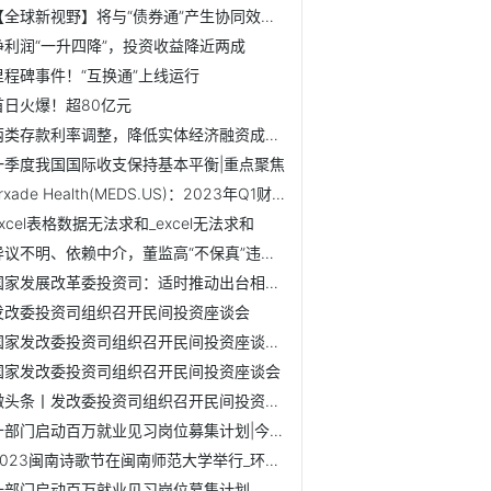
【全球新视野】将与“债券通”产生协同效应 “互换通”进一...
净利润“一升四降”，投资收益降近两成
里程碑事件！“互换通”上线运行
首日火爆！超80亿元
两类存款利率调整，降低实体经济融资成本 环球速递
一季度我国国际收支保持基本平衡|重点聚焦
Trxade Health(MEDS.US)：2023年Q1财报实现营收224.8万美元 实时
excel表格数据无法求和_excel无法求和
异议不明、依赖中介，董监高“不保真”违规被处分 全球资讯
国家发展改革委投资司：适时推动出台相关政策文件 促进民间...
发改委投资司组织召开民间投资座谈会
国家发改委投资司组织召开民间投资座谈会|报道
国家发改委投资司组织召开民间投资座谈会
微头条丨发改委投资司组织召开民间投资座谈会
十部门启动百万就业见习岗位募集计划|今日热搜
2023闽南诗歌节在闽南师范大学举行_环球新视野
十部门启动百万就业见习岗位募集计划