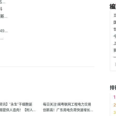
..
料
...
...
..
排
资讯】“永生”干细胞诞
每日关注!闽粤联网工程电力交易
限提供人造肉！【附人造
创新高！广东用电负荷快速增长！
【附...