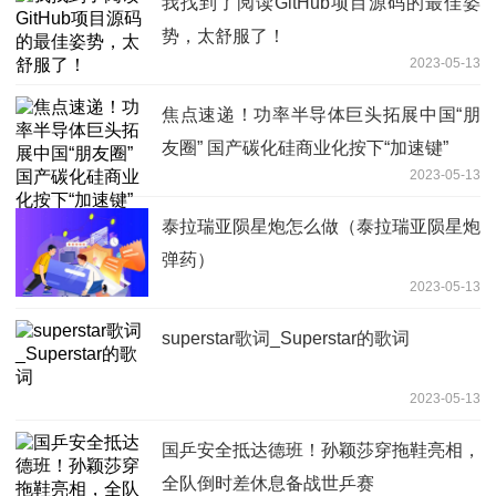
我找到了阅读GitHub项目源码的最佳姿
势，太舒服了！
2023-05-13
焦点速递！功率半导体巨头拓展中国“朋
友圈” 国产碳化硅商业化按下“加速键”
2023-05-13
泰拉瑞亚陨星炮怎么做（泰拉瑞亚陨星炮
弹药）
2023-05-13
superstar歌词_Superstar的歌词
2023-05-13
国乒安全抵达德班！孙颖莎穿拖鞋亮相，
全队倒时差休息备战世乒赛