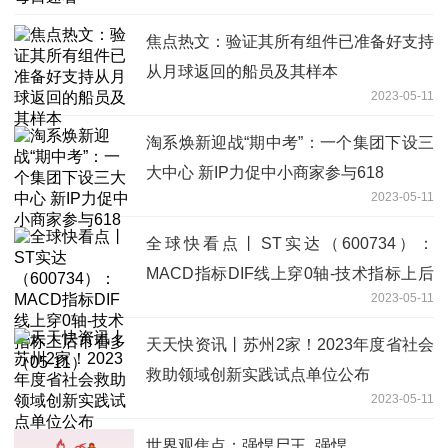
焦点热文：验证其所有组件已准备好支持
从月球返回的船员及其样本
2023-05-11
淘系焕新迎战“期中考”：一个集团下设三
大中心 新IP力促中小商家参与618
2023-05-11
全球快看点丨ST实达（600734）：
MACD指标DIF线上穿0轴-技术指标上后
2023-05-11
市看多（05-11）
天天快资讯丨苏州2家！2023年度省社会
救助领域创新实践试点单位公布
2023-05-11
世界观焦点：强悍尸王_强悍