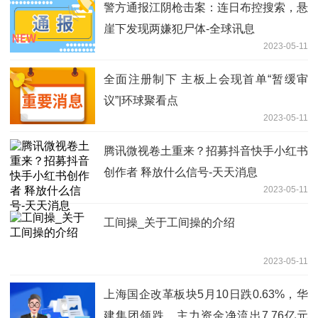
警方通报江阴枪击案：连日布控搜索，悬
崖下发现两嫌犯尸体-全球讯息
2023-05-11
全面注册制下 主板上会现首单“暂缓审
议”|环球聚看点
2023-05-11
腾讯微视卷土重来？招募抖音快手小红书
创作者 释放什么信号-天天消息
2023-05-11
工间操_关于工间操的介绍
2023-05-11
上海国企改革板块5月10日跌0.63%，华
建集团领跌，主力资金净流出7.76亿元