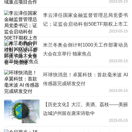
2023-05-15
李云泽任国家金融监督管理总局党委书
记；证监会启动科创50ETF期权上市工
2023-05-15
作；4月银行理财产品发行量环比下降丨
大资管一周情报
米兰冬奥会倒计时1000天工作部署动员
大会在京举行 独家焦点
2023-05-15
环球快消息！卓翼科技：首款毫米波 AI
传感器完成研发交付
2023-05-15
【历史文化】大江、美酒、荔枝——美丽
边城泸州留在唐宋诗歌中
2023-05-15