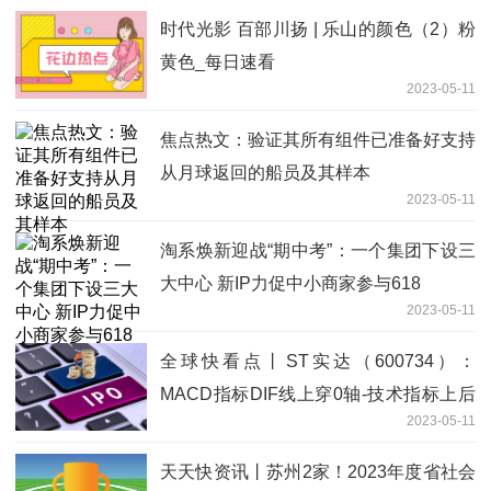
时代光影 百部川扬 | 乐山的颜色（2）粉
黄色_每日速看
2023-05-11
焦点热文：验证其所有组件已准备好支持
从月球返回的船员及其样本
2023-05-11
淘系焕新迎战“期中考”：一个集团下设三
大中心 新IP力促中小商家参与618
2023-05-11
全球快看点丨ST实达（600734）：
MACD指标DIF线上穿0轴-技术指标上后
2023-05-11
市看多（05-11）
天天快资讯丨苏州2家！2023年度省社会