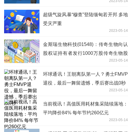
2023-05-14
览介绍
超级气旋风暴“穆查”登陆缅甸若开邦 多地
受灾严重
2023-05-14
金斯瑞生物科技(01548)：传奇生物向认
股权证持有者发行1000万股传奇生物股
2023-05-14
份-天天热文
环球通讯！王朝离队第一人？勇士FMVP
退役，最后一舞留遗憾，季后赛出战0秒
2023-05-14
当前视讯！高值医用耗材集采陆续落地：
平均降价84% 每年节约260亿元
2023-05-14