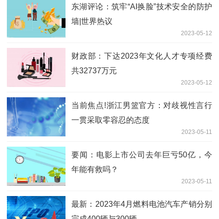
东湖评论：筑牢“AI换脸”技术安全的防护
墙|世界热议
2023-05-12
财政部：下达2023年文化人才专项经费
共32737万元
2023-05-12
当前焦点!浙江男篮官方：对歧视性言行
一贯采取零容忍的态度
2023-05-11
要闻：电影上市公司去年巨亏50亿，今
年能有救吗？
2023-05-11
最新：2023年4月燃料电池汽车产销分别
完成400辆与300辆