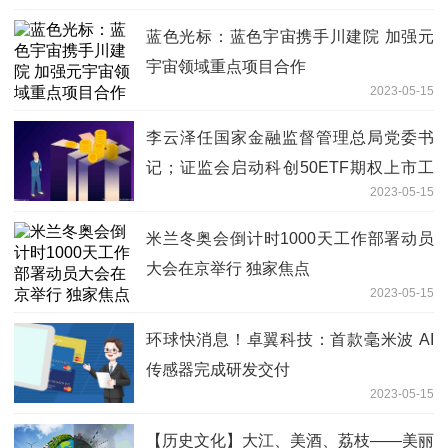
蓝色光标：蓝色宇宙携手川建院 加强元
宇宙领域重点项目合作
2023-05-15
李云泽任国家金融监督管理总局党委书
记；证监会启动科创50ETF期权上市工
2023-05-15
作；4月银行理财产品发行量环比下降丨
大资管一周情报
米兰冬奥会倒计时1000天工作部署动员
大会在京举行 独家焦点
2023-05-15
环球快消息！卓翼科技：首款毫米波 AI
传感器完成研发交付
2023-05-15
【历史文化】大江、美酒、荔枝——美丽