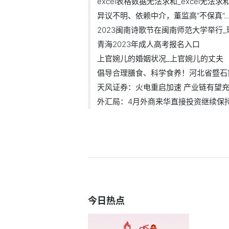
excel表格数据无法求和_excel无法求
异议不明、依赖中介，董监高“不保真”..
2023闽南诗歌节在闽南师范大学举行_环
青海2023年成人高考报名入口
上官婉儿的婚姻状况_上官婉儿的丈夫
倡导合理膳食、科学食养！河北省暨石家.
天风证券：火电重启加速 产业链有望充.
外汇局：4月外商来华直接投资继续保持净
今日热点