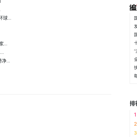
和
.
球...
..
..
...
排