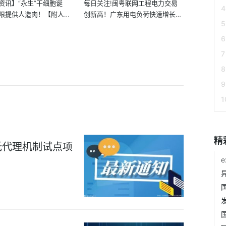
资讯】“永生”干细胞诞
每日关注!闽粤联网工程电力交易
限提供人造肉！【附人造
创新高！广东用电负荷快速增长！
【附...
精
托代理机制试点项