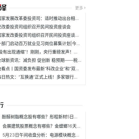
更多
国家发展改革委投资司：适时推动出台相关政策文件 促进民间...
发改委投资司组织召开民间投资座谈会
国家发改委投资司组织召开民间投资座谈会|报道
十部门启动百万就业见习岗位募集计划|今日热搜
“没有出现通缩”！刚刚，央行重磅发声！信息量巨大
全球新资讯：减负担 促创新 稳预期——税费优惠政策落地观察
快看点丨国资委发布最新“科改企业”和“双百企业”名单 此...
每日热文：“互换通”正式上线！多家银行完成首笔交易 央行...
行
酚醛树脂概念股有哪些？彤程新材5日内股价上涨3.79%
会展建筑股票概念有哪些？金螳螂16天下跌8.16%
5月23日午间收盘分析：电源模块概念报涨 通合科技领涨