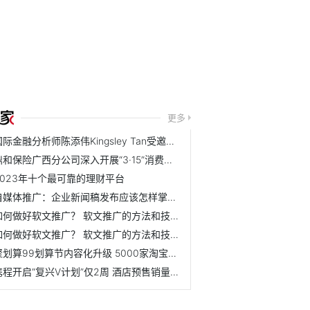
更多
国际金融分析师陈添伟Kingsley Tan受邀出席2019马来西亚财经峰会
鼎和保险广西分公司深入开展“3·15”消费者权益保护教育宣传...
2023年十个最可靠的理财平台
自媒体推广：企业新闻稿发布应该怎样掌握节奏？ 怎么规划效...
如何做好软文推广？ 软文推广的方法和技巧是什么？
如何做好软文推广？ 软文推广的方法和技巧是什么？
聚划算99划算节内容化升级 5000家淘宝天猫品牌联动狂欢
携程开启“复兴V计划”仅2周 酒店预售销量增长20倍！