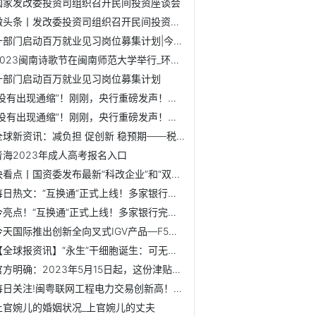
国家发改委投资司组织召开民间投资座谈会
微头条丨发改委投资司组织召开民间投资座谈会
十部门启动百万就业见习岗位募集计划|今日热搜
2023闽南诗歌节在闽南师范大学举行_环球新视野
十部门启动百万就业见习岗位募集计划
“没有出现通缩”！刚刚，央行重磅发声！信息量巨大
“没有出现通缩”！刚刚，央行重磅发声！信息量巨大_速读
全球新资讯：减负担 促创新 稳预期——税费优惠政策落地观察
青海2023年成人高考报名入口
快看点丨国资委发布最新“科改企业”和“双百企业”名单 此...
每日热文：“互换通”正式上线！多家银行完成首笔交易 央行...
今亮点！“互换通”正式上线！多家银行完成首笔交易 央行副...
今天国际推出创新全向叉式IGV产品—F5！【附中国智能物流产业链】
【全球报资讯】“永生”干细胞诞生：可无限提供人造肉！【附...
官方明确：2023年5月15日起，这份津贴这样领
每日关注!闽粤联网工程电力交易创新高！广东用电负荷快速增长...
上官婉儿的婚姻状况_上官婉儿的丈夫