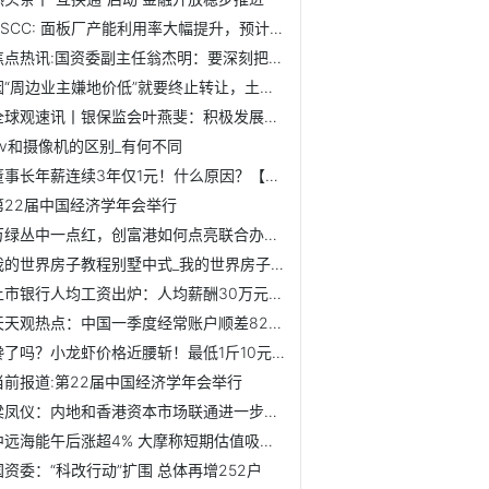
DSCC: 面板厂产能利用率大幅提升，预计Q2加速至79%【附面板...
焦点热讯:国资委副主任翁杰明：要深刻把握国资央企使命任务 ...
因“周边业主嫌地价低”就要终止转让，土地交易还有规则吗？
全球观速讯丨银保监会叶燕斐：积极发展绿色金融，有力促进能...
dv和摄像机的区别_有何不同
董事长年薪连续3年仅1元！什么原因？【附包装行业市场分析】_...
第22届中国经济学年会举行
万绿丛中一点红，创富港如何点亮联合办公？| 年报解读
我的世界房子教程别墅中式_我的世界房子教程别墅
上市银行人均工资出炉：人均薪酬30万元以上！【附银行业分析...
天天观热点：中国一季度经常账户顺差820亿美元 双向跨境资金...
馋了吗？小龙虾价格近腰斩！最低1斤10元【附小龙虾行业分析】
当前报道:第22届中国经济学年会举行
梁凤仪：内地和香港资本市场联通进一步深化 期待将来互换通...
中远海能午后涨超4% 大摩称短期估值吸引 业内仍看好下半年...
国资委：“科改行动”扩围 总体再增252户