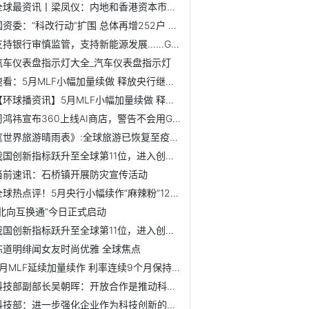
全球最资讯丨梁凤仪：内地和香港资本市场联通进一步深化 期...
国资委：“科改行动”扩围 总体再增252户 全球快讯
支持银行审慎监管，支持新能源发展……G7财长会释放出这些重...
汽车仪表盘指示灯大全_汽车仪表盘指示灯
速看：5月MLF小幅加量续做 释放央行继续实施稳健略偏松政策信号
【环球播资讯】5月MLF小幅加量续做 释放央行继续实施稳健略...
周鸿祎宣布360上线AI商店，警告不会用GPT的人会被淘汰【附人...
《世界旅游晴雨表》:全球旅游已恢复至疫情前水平80%【附全球...
我国创新指标跃升至全球第11位，进入创新型国家行列_世界今热点
当前速讯：石桥镇开展防灾宣传活动
全球热点评！5月央行小幅续作“麻辣粉”1250亿，分析师：近期...
“北向互换通”今日正式启动
我国创新指标跃升至全球第11位，进入创新型国家行列 世界热消息
陈道明绯闻女友时尚优雅 全球焦点
5月MLF延续加量续作 利率连续9个月保持不变
科技部副部长吴朝晖：开放合作是推动科技进步的内在要求
科技部：进一步强化企业作为科技创新的主体地位 重点聚焦