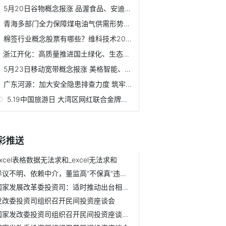
5月20日谷物概念报涨 品渥食品、安迪苏和嘉美包装等领涨
青海多部门全力保障煤电油气供需形势稳定
棉签行业概念股票有哪些？维科技术2021年公司营业总收入20.75亿
浙江开化：高质量推进国土绿化、生态提质富民增收
5月23日移动宽带概念报涨 美格智能、神宇股份等领涨
广东河源：加大安全隐患排查力度 筑牢林业安全防线
5.19中国旅游日 大湾区网红联合金牌导游云游惠东直播上线
彩推送
excel表格数据无法求和_excel无法求和
异议不明、依赖中介，董监高“不保真”违规被处分 全球资讯
国家发展改革委投资司：适时推动出台相关政策文件 促进民间...
发改委投资司组织召开民间投资座谈会
国家发改委投资司组织召开民间投资座谈会|报道