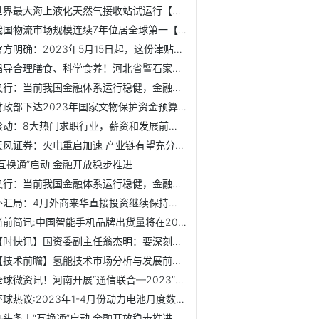
世界最大海上液化天然气接收站试运行【附液化天然气船制造行...
我国物流市场规模连续7年位居全球第一【附物流行业市场规模】
官方明确：2023年5月15日起，这份津贴这样领-全球新视野
倡导合理膳食、科学食养！河北省暨石家庄市全民营养周宣传活...
央行：当前我国金融体系运行稳健，金融业总资产中占比超过90%...
财政部下达2023年国家文物保护资金预算，总额超63.8亿元
滚动：8大热门求职行业，薪资和发展前景如何？【附资料包领取】
天风证券：火电重启加速 产业链有望充分受益_快资讯
“互换通”启动 金融开放稳步推进
央行：当前我国金融体系运行稳健，金融业总资产中占比超过90%...
外汇局：4月外商来华直接投资继续保持净流入 外资连续两个月...
当前简讯:中国智能手机品牌出货量将在2023年Q2增长【附智能手...
【时快讯】国资委副主任翁杰明：要深刻把握国资央企使命任务...
【技术前瞻】氢能技术市场分析与发展前景|世界速读
全球微资讯！河南开展“通信联合—2023”防汛防灾演练
环球热议:2023年1-4月份动力电池月度数据【附中国动力电池市...
热头条丨“互换通”启动 金融开放稳步推进