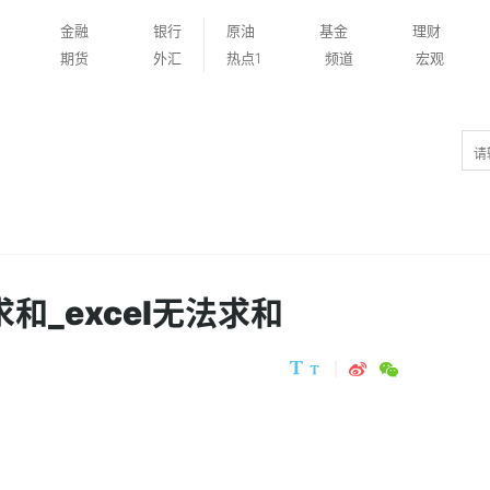
金融
银行
原油
基金
理财
期货
外汇
热点1
频道
宏观
求和_excel无法求和