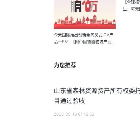
【全球报
生：可无
肉...
今天国际推出创新全向叉式IGV产
品—F5！【附中国智能物流产业
链】
为您推荐
山东省森林资源资产所有权委
目通过验收
2023-05-16 01:42:52