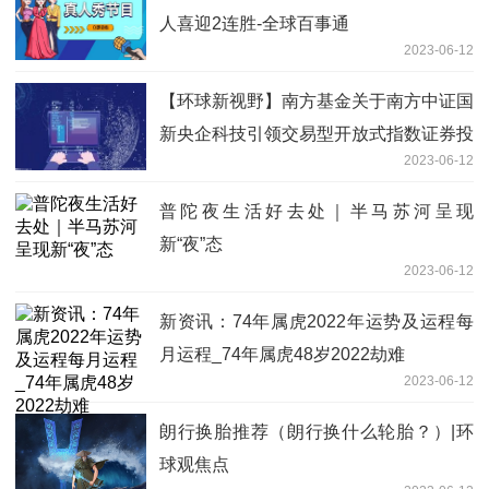
人喜迎2连胜-全球百事通
2023-06-12
【环球新视野】南方基金关于南方中证国
新央企科技引领交易型开放式指数证券投
2023-06-12
资基金增加部分券商为网下现金发售代理
机构的公告
普陀夜生活好去处｜半马苏河呈现
新“夜”态
2023-06-12
新资讯：74年属虎2022年运势及运程每
月运程_74年属虎48岁2022劫难
2023-06-12
朗行换胎推荐（朗行换什么轮胎？）|环
球观焦点