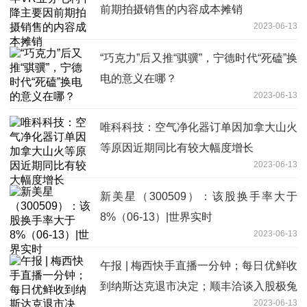
前期拍摄销售的内容成本摊销
2023-06-13
“巧克力”后又推“骐骥”，宁德时代“死磕”换
电的意义在哪？
2023-06-13
唯科科技：空气净化器订单因加拿大山火
等原因近期同比有较大幅度增长
2023-06-13
新美星（300509）：该股换手率大于
8%（06-13）|世界实时
2023-06-13
午报 | 梅西快手直播一分钟；每日优鲜收
到纳斯达克退市决定；顺丰洽谈入股极兔
2023-06-13
今日热门