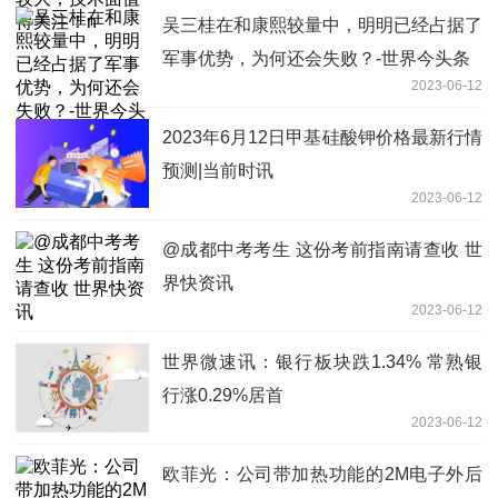
吴三桂在和康熙较量中，明明已经占据了
军事优势，为何还会失败？-世界今头条
2023-06-12
2023年6月12日甲基硅酸钾价格最新行情
预测|当前时讯
2023-06-12
@成都中考考生 这份考前指南请查收 世
界快资讯
2023-06-12
世界微速讯：银行板块跌1.34% 常熟银
行涨0.29%居首
2023-06-12
欧菲光：公司带加热功能的2M电子外后