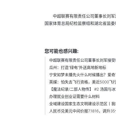
中超联赛有限责任公司董事长刘军
国家体育总局纪检监察组和湖北省监委
标签：
您可能也感兴趣:
中超联赛有限责任公司董事长刘军接受审.
瓜州：打造“绿电”外送高地新地标
宁安如梦未播先火什么时候播出？爱奇艺.
英媒：怕失去飞行资格，美近5000飞行员
【魔法纪录/二部人物传】 #2 汤国与
办理就业创业证需要什么材料
全域建设国家生态文明建设示范区丨我市.
人民币兑美元中间价报7.1816，调升3