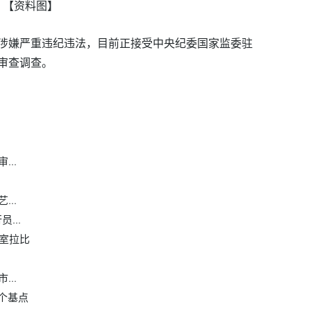
【资料图】
涉嫌严重违纪违法，目前正接受中央纪委国家监委驻
审查调查。
..
..
...
冰室拉比
..
5个基点