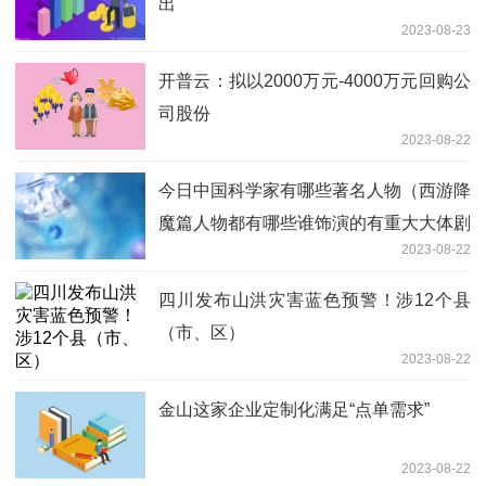
出
2023-08-23
开普云：拟以2000万元-4000万元回购公
司股份
2023-08-22
今日中国科学家有哪些著名人物（西游降
魔篇人物都有哪些谁饰演的有重大大体剧
2023-08-22
情的么）
四川发布山洪灾害蓝色预警！涉12个县
（市、区）
2023-08-22
金山这家企业定制化满足“点单需求”
2023-08-22