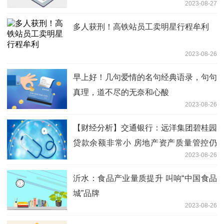
2023-08-27
多人获刑！高铁站员工卖明星行程牟利
2023-08-26
早上好！几句爱情的名句经典语录，句句
真理，道不尽的无奈和心酸
2023-08-26
【财经分析】交通银行：远洋集团碧桂园
贷款余额非常小 房地产资产质量管控仍
2023-08-26
是重点
沂水：食品产业量质提升 叫响“中国食品
城”品牌
2023-08-26