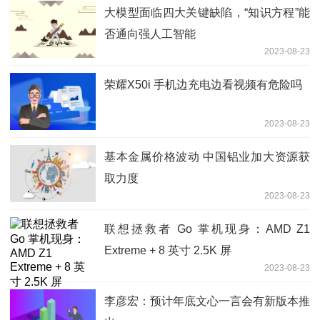
大模型面临四大关键缺陷，“知识方程”能
否通向强人工智能
2023-08-23
荣耀X50i 手机边充电边看视频有危险吗
2023-08-23
基本金属价格波动 中国铝业加大资源获
取力度
2023-08-23
联想拯救者 Go 掌机现身：AMD Z1
Extreme + 8 英寸 2.5K 屏
2023-08-23
李彦宏：预计年底文心一言会有新版本推