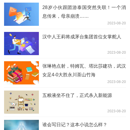
28岁小伙跟团游泰国突然失联！一个消
息传来，母亲崩溃……
2023-08-20
汉中人王莉将成茅台集团首位女掌舵人
2023-08-20
张琳艳点射，特姆瓦、塔比莎建功，武汉
女足4-0大胜永川茶山竹海
2023-08-20
五粮液坐不住了，正式杀入新能源
2023-08-20
谁会写日记？这本小说怎么样？