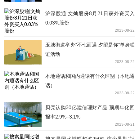
沪深股通|文灿股份8月21日获外资买入
0.03%股份
2023-08-22
玉塘街道举办“不七而遇 夕望是你”单身联
谊活动
2023-08-22
本地通话和国内通话有什么区别（本地通
话）
2023-08-22
贝壳认购30亿建信理财产品 预期年化回
报率2.9%–3.1%
2023-08-21
搜索量同比增幅超过250% 这个暑期“社