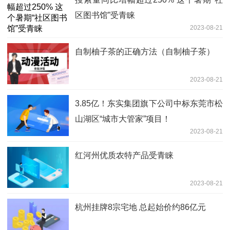
区图书馆”受青睐
2023-08-21
自制柚子茶的正确方法（自制柚子茶）
2023-08-21
3.85亿！东实集团旗下公司中标东莞市松
山湖区“城市大管家”项目！
2023-08-21
红河州优质农特产品受青睐
2023-08-21
杭州挂牌8宗宅地 总起始价约86亿元