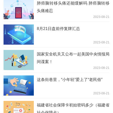
肺癌脑转移头痛还能缓解吗 肺癌脑转移
头痛难忍
2023-08-21
8月21日盘前停复牌汇总
2023-08-21
国家安全机关又公布一起美国中央情报局
间谍案！
2023-08-21
这条街巷里，“小年轻”爱上了“老民俗”
2023-08-21
福建省社会保障卡初始密码多少（福建省
社会保障卡）