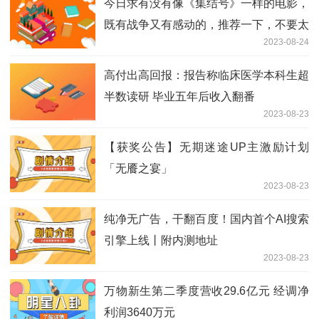
今日求有没有像《集结号》一样的电影，
既有战争又有感动的，推荐一下，不要太
2023-08-24
老的，最好是最新的，谢谢
高付出高回报：报告称临床医学本科生超
半数读研 毕业五年后收入翻番
2023-08-23
【获奖公告】无期迷途UP主激励计划
「无餍之宴」
2023-08-23
纯净无广告，干翻百度！国内首个AI搜索
引擎上线丨附内测地址
2023-08-23
万物新生第二季度营收29.6亿元 经调净
利润3640万元