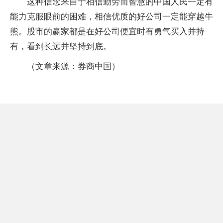
这种信念来自于相信勤劳而智慧的中国人民一定有
能力克服眼前的困难，相信优质的好公司一定能穿越牛
熊。股市的赢家都是在好公司便宜时有勇气买入并持
有，看到长远并坚持到底。
（文章来源：券商中国）