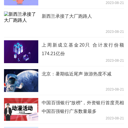
2023-08-21
新西兰承接了大厂跑路人
2023-08-21
上周新成立基金20只 合计发行份额
174.21亿份
2023-08-21
北京：暑期临近尾声 旅游热度不减
2023-08-21
中国百强银行“放榜”，外资银行首度亮相
中国百强银行广东数量最多
2023-08-21