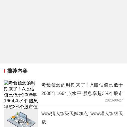
推荐内容
考验信念的时刻来了！A股估值已低于
2008年1664点水平 股息率超3%个股市
2023-08-27
值达20万亿
wow猎人练级天赋加点_wow猎人练级天
赋