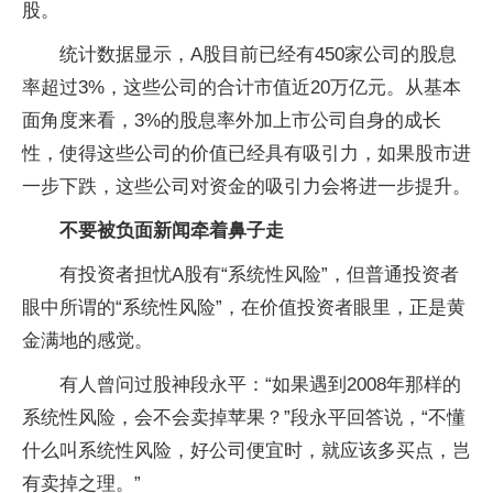
股。
统计数据显示，A股目前已经有450家公司的股息
率超过3%，这些公司的合计市值近20万亿元。从基本
面角度来看，3%的股息率外加上市公司自身的成长
性，使得这些公司的价值已经具有吸引力，如果股市进
一步下跌，这些公司对资金的吸引力会将进一步提升。
不要被负面新闻牵着鼻子走
有投资者担忧A股有“系统性风险”，但普通投资者
眼中所谓的“系统性风险”，在价值投资者眼里，正是黄
金满地的感觉。
有人曾问过股神段永平：“如果遇到2008年那样的
系统性风险，会不会卖掉苹果？”段永平回答说，“不懂
什么叫系统性风险，好公司便宜时，就应该多买点，岂
有卖掉之理。”