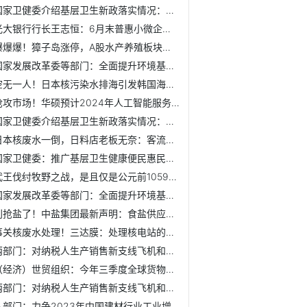
国家卫健委介绍基层卫生新政落实情况：推动延长门诊，配套调...
光大银行行长王志恒：6月末普惠小微企业贷款余额3468亿 较年...
爆爆爆！獐子岛涨停，A股水产养殖板块大涨【附水产养殖行业市...
国家发展改革委等部门：全面提升环境基础设施建设水平
空无一人！日本核污染水排海引发韩国海鲜市场担忧【附水产品...
抢攻市场！华硕预计2024年人工智能服务器业务至少翻倍增长【...
国家卫健委介绍基层卫生新政落实情况：推动延长门诊，配套调...
日本核废水一倒，日料店老板无奈：客流量减少50% 【附我国餐...
国家卫健委：推广基层卫生健康便民惠民服务不要求“一刀切”
武王伐纣牧野之战，是且仅是公元前1059年12月9日，当天是“甲...
国家发展改革委等部门：全面提升环境基础设施建设水平
别抢盐了！中盐集团最新声明：食盐供应充足，质量安全有保障...
事关核废水处理！三达膜：处理核电站的高硅废水【附反渗透膜...
两部门：对纳税人生产销售新支线飞机和空载重量大于25吨的民...
（经济）世贸组织：今年三季度全球货物贸易增长动能或有限
两部门：对纳税人生产销售新支线飞机和空载重量大于25吨的民...
八部门：力争2023年中国建材行业工业增加值同比增长3.5%【附...