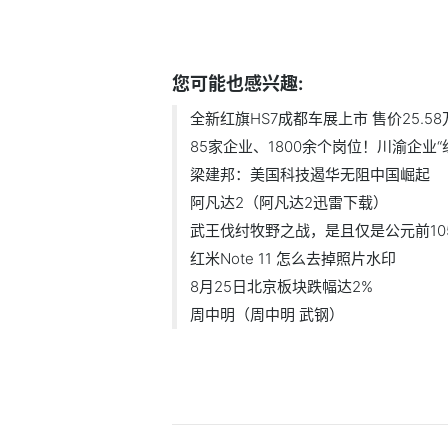
标签：
您可能也感兴趣:
全新红旗HS7成都车展上市 售价25.58万
85家企业、1800余个岗位！川渝企业“组.
梁建邦：美国科技遏华无阻中国崛起
阿凡达2（阿凡达2迅雷下载）
武王伐纣牧野之战，是且仅是公元前1059
红米Note 11 怎么去掉照片水印
8月25日北京板块跌幅达2%
周中明（周中明 武钢）