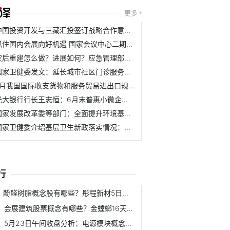
更多
中国投资开发与三藏汇投签订战略合作意向书
抓住国内会展向好机遇 国家会议中心二期加快建设
灾后重建怎么做？进展如何？应急管理部救灾司回应
国家卫健委发文：延长城市社区门诊服务时间
7月我国国际收支货物和服务贸易进出口规模37710亿元
光大银行行长王志恒：6月末普惠小微企业贷款余额3468亿 较年...
国家发展改革委等部门：全面提升环境基础设施建设水平
国家卫健委介绍基层卫生新政落实情况：推动延长门诊，配套调...
行
酚醛树脂概念股有哪些？彤程新材5日内股价上涨3.79%
会展建筑股票概念有哪些？金螳螂16天下跌8.16%
5月23日午间收盘分析：电源模块概念报涨 通合科技领涨