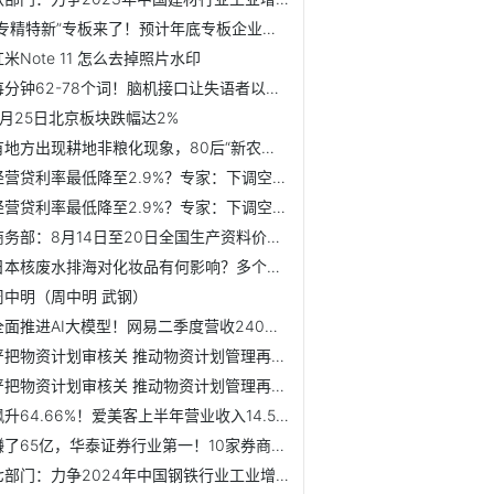
“专精特新”专板来了！预计年底专板企业数量将达200家【附专...
红米Note 11 怎么去掉照片水印
每分钟62-78个词！脑机接口让失语者以意念准确“发声”【附脑...
8月25日北京板块跌幅达2%
有地方出现耕地非粮化现象，80后“新农人”向全国人大提建议
经营贷利率最低降至2.9%？专家：下调空间不大
经营贷利率最低降至2.9%？专家：下调空间不大
商务部：8月14日至20日全国生产资料价格略有回落
日本核废水排海对化妆品有何影响？多个品牌退货【附化妆品行...
周中明（周中明 武钢）
全面推进AI大模型！网易二季度营收240亿元【附AIGC行业竞争分析】
严把物资计划审核关 推动物资计划管理再提升
严把物资计划审核关 推动物资计划管理再提升
飙升64.66%！爱美客上半年营业收入14.59亿元【附医疗美容行业...
赚了65亿，华泰证券行业第一！10家券商上半年净利润增幅超50%...
七部门：力争2024年中国钢铁行业工业增加值增长4%以上【附钢...