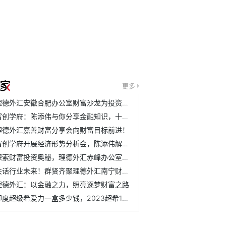
更多
理德外汇安徽合肥办公室财富沙龙为投资者带来财富之光
富创学府：陈添伟与你分享金融知识，十堰培训完美收官
理德外汇嘉善财富分享会向财富目标前进！
富创学府开展经济形势分析会，陈添伟解密外汇黄金期
探索财富投资奥秘，理德外汇赤峰办公室财富沙龙来啦！
共话行业未来！群贤齐聚理德外汇南宁财富沙龙
理德外汇：以金融之力，照亮逐梦财富之路
印度超级希爱力一盒多少钱，2023超希10粒装价格已更新