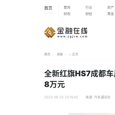
要闻
行业
房产
首页
HOME
财视
财经
黄金
首页
调查
> 正文
全新红旗HS7成都车展
8万元
2023-08-25 23:16:42
来源:
汽车通讯社