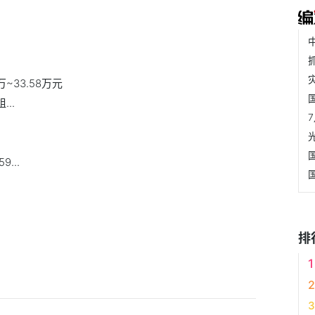
~33.58万元
..
...
排