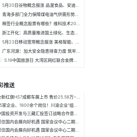
5月20日谷物概念报涨 品渥食品、安迪苏和嘉美包装等领涨
青海多部门全力保障煤电油气供需形势稳定
棉签行业概念股票有哪些？维科技术2021年公司营业总收入20.75亿
浙江开化：高质量推进国土绿化、生态提质富民增收
5月23日移动宽带概念报涨 美格智能、神宇股份等领涨
广东河源：加大安全隐患排查力度 筑牢林业安全防线
5.19中国旅游日 大湾区网红联合金牌导游云游惠东直播上线
彩推送
全新红旗HS7成都车展上市 售价25.58万~33.58万元
85家企业、1800余个岗位！川渝企业“组团”揽才
中国投资开发与三藏汇投签订战略合作意向书
抓住国内会展向好机遇 国家会议中心二期加快建设
抓住国内会展向好机遇 国家会议中心二期加快建设