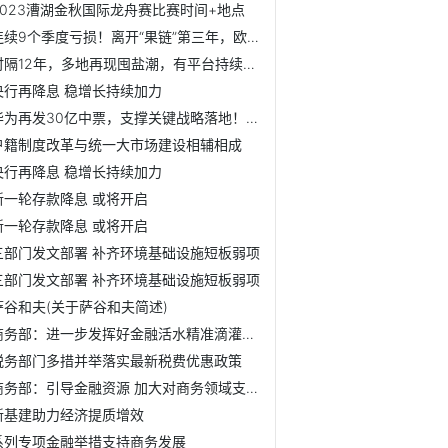
2023漕湖金秋国际龙舟赛比赛时间+地点
连续9个季度亏损！离开“果链”第三年，欧菲光仍未实现盈利【...
时隔12年，多地再现囤盐潮，有平台持续断货，中盐集团连夜呼...
央行再降息 稳增长持续加力
华为再发30亿中票，支撑关键战略落地！国内成融资主场
户籍制度改革与统一大市场建设相辅相成
央行再降息 稳增长持续加力
新一轮存款降息 或将开启
新一轮存款降息 或将开启
三部门发文部署 补齐环境基础设施短板弱项
三部门发文部署 补齐环境基础设施短板弱项
萨谷和夫(关于萨谷和夫简述)
商务部：进一步发挥好金融活水精准滴灌作用 为服务商务高质...
税务部门多措并举落实最新税费优惠政策
商务部：引导金融资源 加大对商务领域支持力度
新基建助力经济提质增效
系列专项金融举措支持商务发展